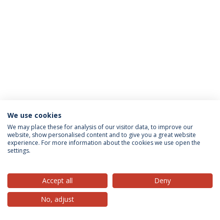
We use cookies
Privacy Policy
Terms & Conditions
Rights of Data Subjects
We may place these for analysis of our visitor data, to improve our
website, show personalised content and to give you a great website
experience. For more information about the cookies we use open the
settings.
© 2026 Universidade Católica Portuguesa
Accept all
Deny
No, adjust