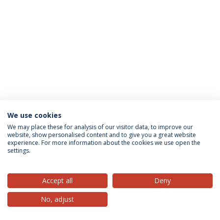
We use cookies
Privacy Policy
Terms & Conditions
Rights of Data Subjects
We may place these for analysis of our visitor data, to improve our
website, show personalised content and to give you a great website
experience. For more information about the cookies we use open the
settings.
© 2026 Universidade Católica Portuguesa
Accept all
Deny
No, adjust