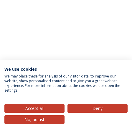
We use cookies
Privacy Policy
Terms & Conditions
Rights of Data Subjects
We may place these for analysis of our visitor data, to improve our
website, show personalised content and to give you a great website
experience. For more information about the cookies we use open the
settings.
© 2026 Universidade Católica Portuguesa
Accept all
Deny
No, adjust