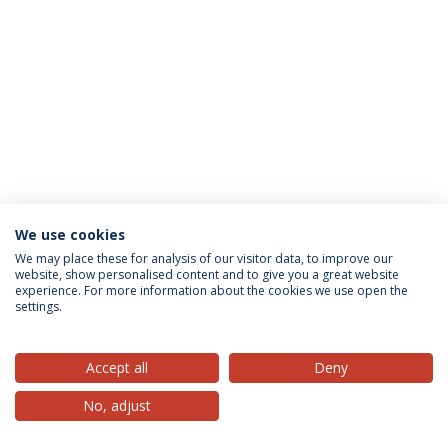
We use cookies
Privacy Policy
Terms & Conditions
Rights of Data Subjects
We may place these for analysis of our visitor data, to improve our
website, show personalised content and to give you a great website
experience. For more information about the cookies we use open the
settings.
© 2026 Universidade Católica Portuguesa
Accept all
Deny
No, adjust