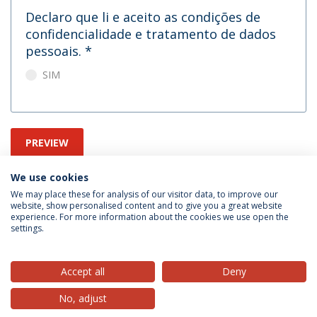
Declaro que li e aceito as condições de
confidencialidade e tratamento de dados
pessoais.
*
SIM
PREVIEW
We use cookies
We may place these for analysis of our visitor data, to improve our
website, show personalised content and to give you a great website
experience. For more information about the cookies we use open the
settings.
Privacy Policy
Terms & Conditions
Rights of Data Subjects
Accept all
Deny
No, adjust
© 2026 Universidade Católica Portuguesa