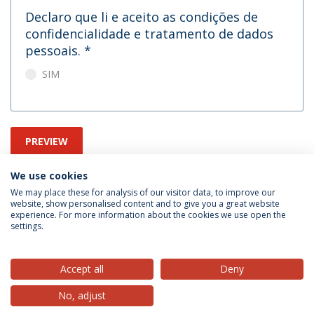
Declaro que li e aceito as condições de
confidencialidade e tratamento de dados
pessoais.
*
SIM
PREVIEW
We use cookies
We may place these for analysis of our visitor data, to improve our
website, show personalised content and to give you a great website
experience. For more information about the cookies we use open the
settings.
Privacy Policy
Terms & Conditions
Rights of Data Subjects
Accept all
Deny
No, adjust
© 2026 Universidade Católica Portuguesa