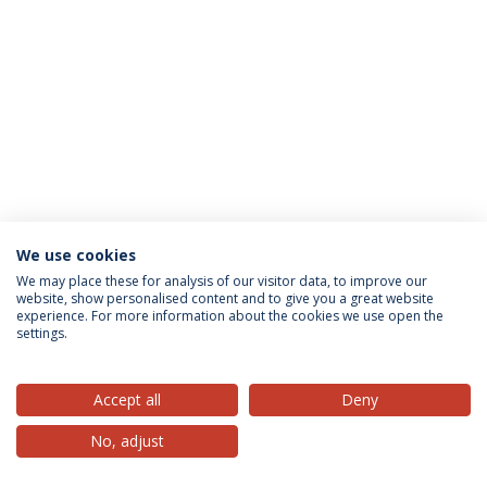
We use cookies
Privacy Policy
Terms & Conditions
Rights of Data Subjects
We may place these for analysis of our visitor data, to improve our
website, show personalised content and to give you a great website
experience. For more information about the cookies we use open the
settings.
© 2026 Universidade Católica Portuguesa
Accept all
Deny
No, adjust